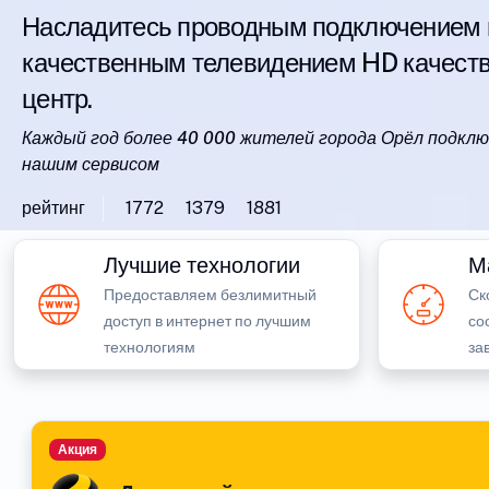
Насладитесь проводным подключением ин
качественным телевидением HD качества
центр.
Каждый год более 40 000 жителей города Орёл подклю
нашим сервисом
рейтинг
1772
1379
1881
Лучшие технологии
М
Предоставляем безлимитный
Ск
доступ в интернет по лучшим
со
технологиям
за
Акция