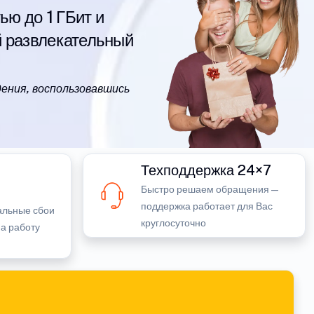
ю до 1 ГБит и
й развлекательный
ения, воспользовавшись
Техподдержка 24×7
Быстро решаем обращения —
поддержка работает для Вас
альные сбои
круглосуточно
на работу